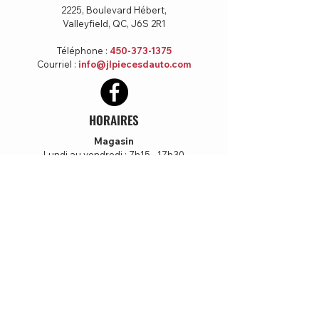
2225, Boulevard Hébert,
Valleyfield, QC, J6S 2R1
Téléphone :
450-373-1375
Courriel :
info@jlpiecesdauto.com
HORAIRES
Magasin
Lundi au vendredi : 7h15 - 17h30
Samedi : 8h00 – 12h00
Dimanche : Fermé
Atelier
Lundi au vendredi : 7h00 - 17h00
Samedi et dimanche : Fermé
Tous droits réservés
Pièces d’Autos JL
-
Politique
de confidentialité
Créé avec
Wix.com
par